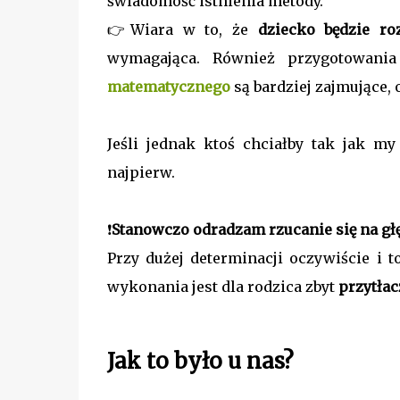
świadomość istnienia metody.
👉Wiara w to, że
dziecko będzie r
wymagająca. Również przygotowani
matematycznego
są bardziej zajmujące, 
Jeśli jednak ktoś chciałby tak jak 
najpierw.
❗
Stanowczo odradzam rzucanie się na gł
Przy dużej determinacji oczywiście i t
wykonania jest dla rodzica zbyt
przytłac
Jak to było u nas?