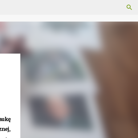
aukę
nej,