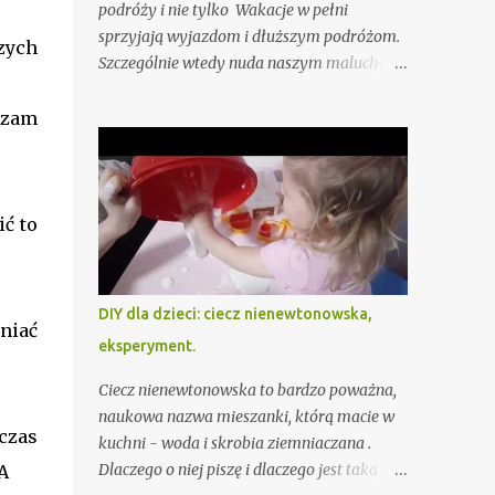
podróży i nie tylko Wakacje w pełni
sprzyjają wyjazdom i dłuższym podróżom.
zych
Szczególnie wtedy nuda naszym maluchom
daje się we znaki. Z pewnością przygotujesz
przekąski i zabawki, ale i to czasami nie
dzam
wystarczy. Przygotowałam już dla Ciebie,
oczywiście sprawdzone przez moje dzieci
"Pytania dla dzieci - zabawy słowne na
podróż i nudę" - do pobrania tutaj - ale jeśli
ć to
i to nie wystarczy podpowiadam jeszcze 15
gier słownych, wśród których na pewno
znajdziesz coś fajnego akurat dla Twojego
DIY dla dzieci: ciecz nienewtonowska,
dziecka lub całej rodziny. To typowe gry
niać
eksperyment.
słowne, do których nie potrzebujesz
żadnych dodatkowych akcesoriów,
Ciecz nienewtonowska to bardzo poważna,
sprawdzą się więc szczególnie jako sposób
naukowa nazwa mieszanki, którą macie w
na nudę w samolocie czy aucie.
czas
kuchni - woda i skrobia ziemniaczana .
Dlaczego o niej piszę i dlaczego jest taka
A