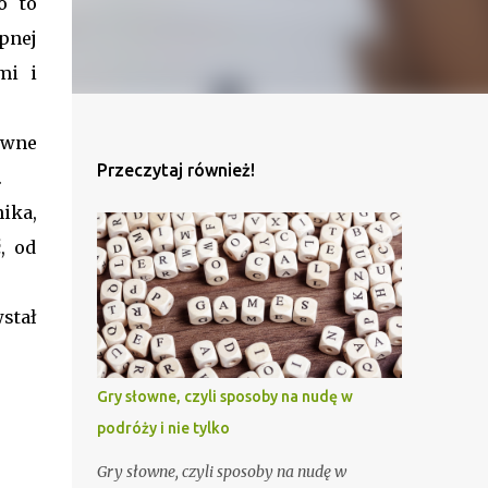
o to
pnej
mi i
ewne
Przeczytaj również!
.
ika,
, od
stał
Gry słowne, czyli sposoby na nudę w
podróży i nie tylko
Gry słowne, czyli sposoby na nudę w