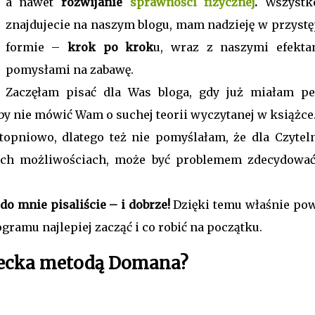
a nawet
rozwijanie
sprawności fizycznej
.
Wszystk
znajdujecie na naszym blogu, mam nadzieję w przystę
formie –
krok po krok
u, wraz z naszymi efekta
pomysłami na zabawę.
Zaczęłam pisać dla Was bloga, gdy już miałam p
by nie mówić Wam o suchej teorii wyczytanej w książce
opniowo, dlatego też nie pomyślałam, że dla Czyteln
kich możliwościach, może być problemem zdecydować
do mnie pisaliście – i dobrze!
Dzięki temu właśnie pow
gramu najlepiej zacząć i co robić na początku.
ziecka metodą Domana?