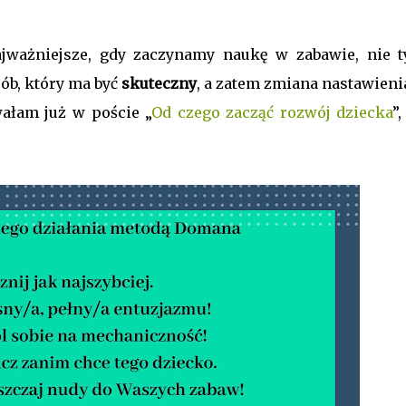
ażniejsze, gdy zaczynamy naukę w zabawie, nie t
b, który ma być
skuteczny
, a zatem zmiana nastawieni
ałam już w poście „
Od czego zacząć rozwój dziecka
”,