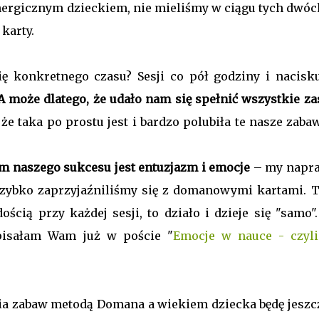
energicznym dzieckiem, nie mieliśmy w ciągu tych dwóch
karty.
ę konkretnego czasu? Sesji co pół godziny i nacisku
A może dlatego, że udało nam się spełnić wszystkie za
że taka po prostu jest i bardzo polubiła te nasze zab
 naszego sukcesu jest entuzjazm i emocje
– my napr
szybko zaprzyjaźniliśmy się z domanowymi kartami. T
ością przy każdej sesji, to działo i dzieje się "samo"
 pisałam Wam już w poście "
Emocje w nauce - czyli
a zabaw metodą Domana a wiekiem dziecka będę jeszc