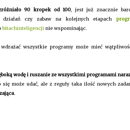
ozróżniało 90 kropek od 100
, jest już znacznie bard
a działań czy zabaw na kolejnych etapach
prog
o
bitachinteligencji
nie wspominając.
my wdrażać wszystkie programy może mieć wątpliwoś
ęboką wodę i ruszanie ze wszystkimi programami naraz
o się może udać, ale z reguły taka ilość nowych zada
zająca
.