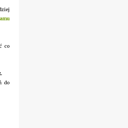
ziej
ramu
ć co
.
ń do