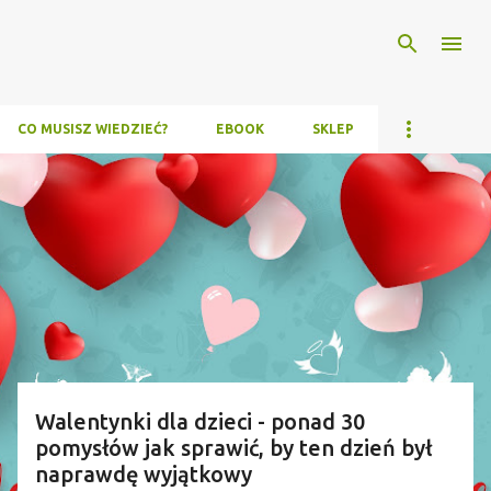
Przejdź do głównej zawartości
CO MUSISZ WIEDZIEĆ?
EBOOK
SKLEP
P
o
s
t
y
Walentynki dla dzieci - ponad 30
pomysłów jak sprawić, by ten dzień był
naprawdę wyjątkowy