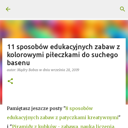
Przejdź do głównej zawartości
11 sposobów edukacyjnych zabaw z
kolorowymi piłeczkami do suchego
basenu
autor:
Mądry Bobas
w dniu
września 28, 2019
Pamiętasz jeszcze posty "
8 sposobów
edukacyjnych zabaw z patyczkami kreatywnymi
"
i "
Piramidy z kubków - zabawa, nauka liczenia,