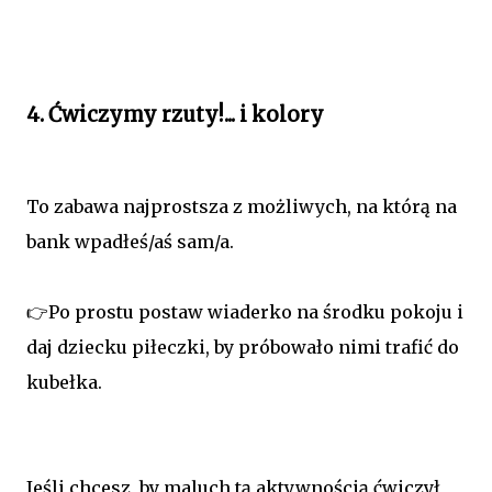
4. Ćwiczymy rzuty!... i kolory
To zabawa najprostsza z możliwych, na którą na
bank wpadłeś/aś sam/a.
👉Po prostu postaw wiaderko na środku pokoju i
daj dziecku piłeczki, by próbowało nimi trafić do
kubełka.
Jeśli chcesz, by maluch tą aktywnością ćwiczył