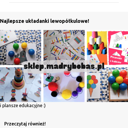
m
e
n
Najlepsze układanki lewopółkulowe!
t
a
r
z
e
i plansze edukacyjne :)
Przeczytaj również!