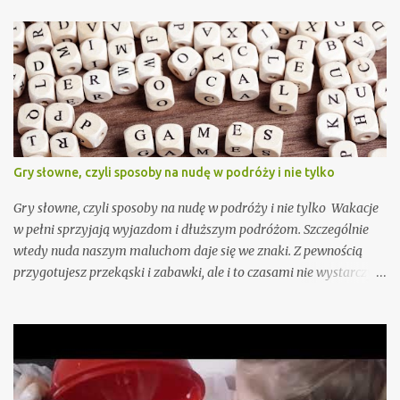
Gry słowne, czyli sposoby na nudę w podróży i nie tylko
Gry słowne, czyli sposoby na nudę w podróży i nie tylko Wakacje
w pełni sprzyjają wyjazdom i dłuższym podróżom. Szczególnie
wtedy nuda naszym maluchom daje się we znaki. Z pewnością
przygotujesz przekąski i zabawki, ale i to czasami nie wystarczy.
Przygotowałam już dla Ciebie, oczywiście sprawdzone przez moje
dzieci "Pytania dla dzieci - zabawy słowne na podróż i nudę" - do
pobrania tutaj - ale jeśli i to nie wystarczy podpowiadam jeszcze
15 gier słownych, wśród których na pewno znajdziesz coś fajnego
akurat dla Twojego dziecka lub całej rodziny. To typowe gry