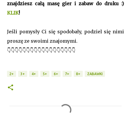
znajdziesz całą masę gier i zabaw do druku :)
KLIK
!
Jeśli pomysły Ci się spodobały, podziel się nimi
proszę ze swoimi znajomymi.
👇👇👇👇👇👇👇👇👇👇👇👇👇👇👇👇👇👇
2+
3+
4+
5+
6+
7+
8+
ZABAWKI
K
o