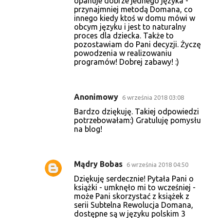
opanuje dobrze jednego języka -
przynajmniej metodą Domana, co
innego kiedy ktoś w domu mówi w
obcym języku i jest to naturalny
proces dla dziecka. Także to
pozostawiam do Pani decyzji. Życzę
powodzenia w realizowaniu
programów! Dobrej zabawy! :)
Anonimowy
6 września 2018 03:08
Bardzo dziękuję. Takiej odpowiedzi
potrzebowałam:) Gratuluję pomysłu
na blog!
Mądry Bobas
6 września 2018 04:50
Dziękuję serdecznie! Pytała Pani o
książki - umknęło mi to wcześniej -
może Pani skorzystać z książek z
serii Subtelna Rewolucja Domana,
dostępne są w języku polskim 3