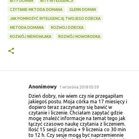
BITY DOMAN
BITY INTELIGENCJI
CZYTANIE METODA DOMANA
GLENN DOMAN
JAK POMNOŻYĆ INTELIGENCJĘ TWOJEGO DZIECKA
METODA DOMANA
ROZWOJ DZIECKA
ROZWÓJ NIEMOWLAKA
ROZWÓJ NOWORODKA
Anonimowy
1 września 2018 05:59
K
Dzień dobry, nie wiem czy nie przegapiłam
o
jakiegoś postu. Moja córka ma 17 miesięcy i
dopiero teraz zaczynamy się bawić w
m
czytanie i liczenie. Chciałam zapytać gdzie
e
mogę znaleźć informacje na temat tego jak
łączyć czasowo naukę czytania z liczeniem.
n
Ilość 15 sesji czytania + 9 liczenia co 30 min
t
to 12 h. Czy sesje mogą być naprzemiennie