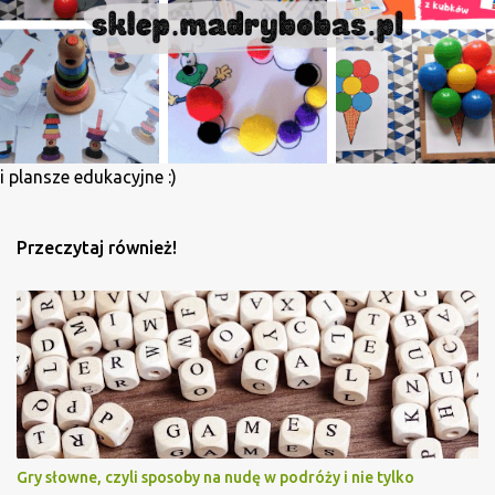
e
n
t
a
r
z
i plansze edukacyjne :)
Przeczytaj również!
Gry słowne, czyli sposoby na nudę w podróży i nie tylko