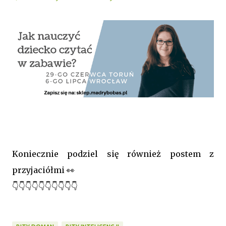
Koniecznie podziel się również postem z
przyjaciółmi 👀
👇👇👇👇👇👇👇👇👇👇