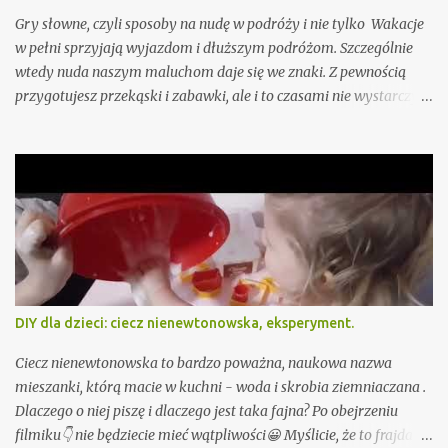
Gry słowne, czyli sposoby na nudę w podróży i nie tylko Wakacje
w pełni sprzyjają wyjazdom i dłuższym podróżom. Szczególnie
wtedy nuda naszym maluchom daje się we znaki. Z pewnością
przygotujesz przekąski i zabawki, ale i to czasami nie wystarczy.
Przygotowałam już dla Ciebie, oczywiście sprawdzone przez moje
dzieci "Pytania dla dzieci - zabawy słowne na podróż i nudę" - do
pobrania tutaj - ale jeśli i to nie wystarczy podpowiadam jeszcze
15 gier słownych, wśród których na pewno znajdziesz coś fajnego
akurat dla Twojego dziecka lub całej rodziny. To typowe gry
słowne, do których nie potrzebujesz żadnych dodatkowych
akcesoriów, sprawdzą się więc szczególnie jako sposób na nudę w
samolocie czy aucie.
DIY dla dzieci: ciecz nienewtonowska, eksperyment.
Ciecz nienewtonowska to bardzo poważna, naukowa nazwa
mieszanki, którą macie w kuchni - woda i skrobia ziemniaczana .
Dlaczego o niej piszę i dlaczego jest taka fajna? Po obejrzeniu
filmiku👇 nie będziecie mieć wątpliwości😀 Myślicie, że to frajda