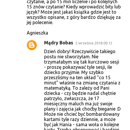
czytanie, a po 15 min liczenie i po kolejnych
a
15 znów czytanie? Kiedy wprowadzić bity lub
r
język? Może jest jakaś książka gdzie jest to
wszystko opisane, z góry bardzo dziękuję za
z
jej polecenie.
e
Agnieszka
Mądry Bobas
5 września 2018 00:12
Dzień dobry! Rzeczywiście takiego
postu nie stworzyłam. Nie
trzymałabym się tak kurczowo sesji
- proszę pokazywać tyle sesji, ile
dziecko przyjmie. My szybko
przeszliśmy na ten układ "co 15
minut" właśnie na zmianę czytania z
matematyką. To zależy od Pani
dziecka - czy będzie nadal chętnie
patrzyło, zwłaszcza, że 17
miesięczny maluch ma już swoje
plany i zajęcia jak choćby bieganie :D
Może nie chcieć być bombardowany
kartami tyle razy dziennie, a może
być jak Hania - sama woła o kolejne
karty. Trzeba obserwować i bardziej