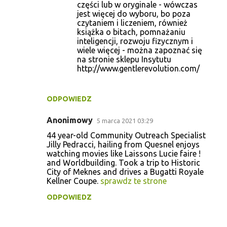
części lub w oryginale - wówczas
jest więcej do wyboru, bo poza
czytaniem i liczeniem, również
książka o bitach, pomnażaniu
inteligencji, rozwoju fizycznym i
wiele więcej - można zapoznać się
na stronie sklepu Insytutu
http://www.gentlerevolution.com/
ODPOWIEDZ
Anonimowy
5 marca 2021 03:29
44 year-old Community Outreach Specialist
Jilly Pedracci, hailing from Quesnel enjoys
watching movies like Laissons Lucie faire !
and Worldbuilding. Took a trip to Historic
City of Meknes and drives a Bugatti Royale
Kellner Coupe.
sprawdz te strone
ODPOWIEDZ