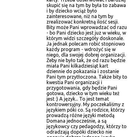
skupić się na tym by była to zabawa
i by dziecko wciąż było
zainteresowane, niż na tym by
zrealizować konkretną ilość sesji.
Bity może Pani wprowadzać od razu
- bo Pani dziecko jest juz w wieku, w
którym widzi szczegóły doskonale.
Ja jednak polecam robić stopniowo
każdy program - wdrożyć się w
niego, dla swojej dobrej organizacji.
Żeby nie było tak, że od razu będzie
miała Pani kilkadziesiąt kart
dziennie do pokazania i zostanie
Pani tym przytłoczona. Także bity to
kwestia Pani organizacji i
przygotowania, gdy będzie Pani
gotowa, dziecko w tym wieku też
jest :) A język... To jest temat
kontrowersyjny. My poczekaliśmy z
językiem póki co. Są rodzice, którzy
prowadzą różne języki metodą
Domana jednocześnie, a są
językowcy czy pedagodzy, którzy to
odradzają dopóki dziecko nie