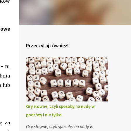
nków
rowe
Przeczytaj również!
-
tu
bnia
ą lub
Gry słowne, czyli sposoby na nudę w
podróży i nie tylko
ę za
Gry słowne, czyli sposoby na nudę w