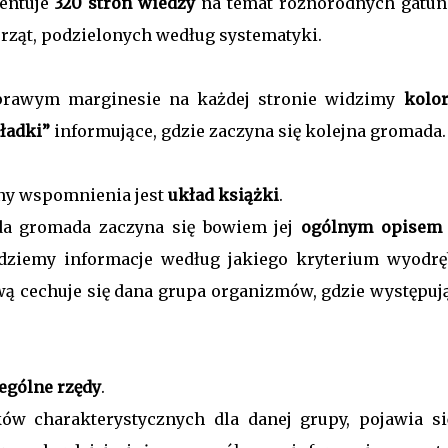
entuje
320 stron wiedzy
na temat różnorodnych gatu
rząt, podzielonych według systematyki.
prawym marginesie na każdej stronie widzimy
kolo
ładki”
informujące, gdzie zaczyna się kolejna gromada.
y wspomnienia jest
układ książki
.
da gromada zaczyna się bowiem jej
ogólnym opisem 
dziemy informacje według jakiego kryterium wyodrę
ową cechuje się dana grupa organizmów, gdzie występuj
ególne rzędy
.
ów charakterystycznych dla danej grupy, pojawia si