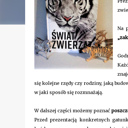
Prez
zwie
Na 
„zak
Godn
Każ
znaj
się kolejne rzędy czy rodziny, jaką bud
w jaki sposób się rozmnażają.
W dalszej części możemy poznać
poszcz
Przed prezentacją konkretnych gatunk