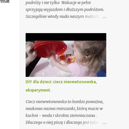
emat
podróży i nie tylko Wakacje w pełni
sprzyjają wyjazdom i dłuższym podróżom.
Szczególnie wtedy nuda naszym maluchom
daje się we znaki. Z pewnością przygotujesz
przekąski i zabawki, ale i to czasami nie
wystarczy. Przygotowałam już dla Ciebie,
oczywiście sprawdzone przez moje dzieci
"Pytania dla dzieci - zabawy słowne na
podróż i nudę" - do pobrania tutaj - ale jeśli
i to nie wystarczy podpowiadam jeszcze 15
gier słownych, wśród których na pewno
znajdziesz coś fajnego akurat dla Twojego
DIY dla dzieci: ciecz nienewtonowska,
dziecka lub całej rodziny. To typowe gry
eksperyment.
słowne, do których nie potrzebujesz
żadnych dodatkowych akcesoriów,
Ciecz nienewtonowska to bardzo poważna,
sprawdzą się więc szczególnie jako sposób
naukowa nazwa mieszanki, którą macie w
na nudę w samolocie czy aucie.
kuchni - woda i skrobia ziemniaczana .
Dlaczego o niej piszę i dlaczego jest taka