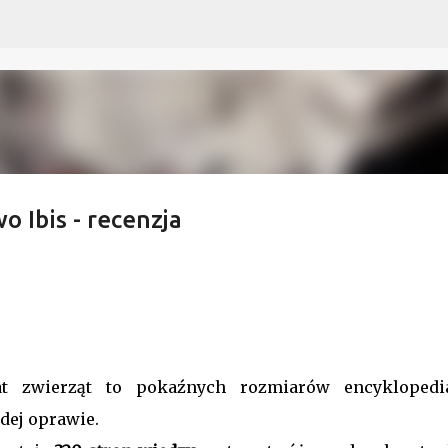
Przejdź do głównej zawartości
 Ibis - recenzja
at zwierząt to pokaźnych rozmiarów encykloped
dej oprawie.