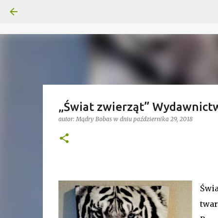
„Świat zwierząt” Wydawnictwo
autor:
Mądry Bobas
w dniu
października 29, 2018
Świ
twar