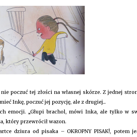
nie poczuć tej złości na własnej skórze. Z jednej stro
ieć Inkę, poczuć jej pozycję, ale z drugiej...
ych emocji. „Głupi brachol, mówi Inka, ale tylko w sw
ta, który przewrócił wazon.
artce dziura od pisaka – OKROPNY PISAK!, potem je