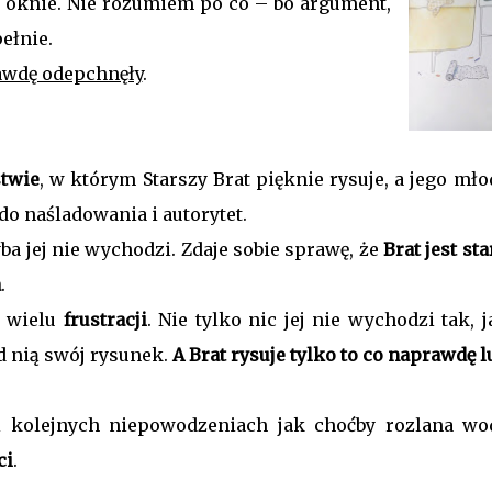
zy oknie. Nie rozumiem po co – bo argument,
ełnie.
awdę odepchnęły
.
twie
, w którym Starszy Brat pięknie rysuje, a jego mł
do naśladowania i autorytet.
ba jej nie wychodzi. Zdaje sobie sprawę, że
Brat jest sta
a
.
e wielu
frustracji
. Nie tylko nic jej nie wychodzi tak, 
ed nią swój rysunek.
A Brat rysuje tylko to co naprawdę lu
 i kolejnych niepowodzeniach jak choćby rozlana wo
ci
.