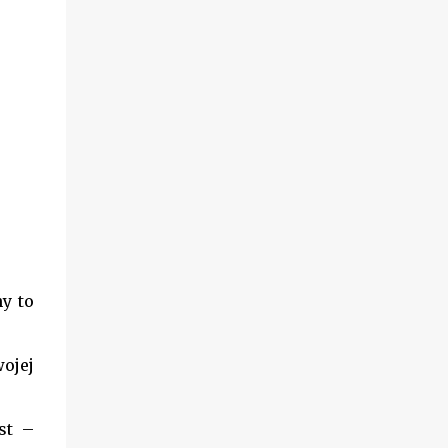
ny to
ojej
st –