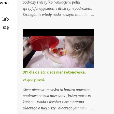
podróży i nie tylko Wakacje w pełni
awno
sprzyjają wyjazdom i dłuższym podróżom.
Szczególnie wtedy nuda naszym maluchom
 lub
daje się we znaki. Z pewnością przygotujesz
przekąski i zabawki, ale i to czasami nie
 się
wystarczy. Przygotowałam już dla Ciebie,
oczywiście sprawdzone przez moje dzieci
"Pytania dla dzieci - zabawy słowne na
podróż i nudę" - do pobrania tutaj - ale jeśli
i to nie wystarczy podpowiadam jeszcze 15
gier słownych, wśród których na pewno
znajdziesz coś fajnego akurat dla Twojego
DIY dla dzieci: ciecz nienewtonowska,
dziecka lub całej rodziny. To typowe gry
eksperyment.
słowne, do których nie potrzebujesz
żadnych dodatkowych akcesoriów,
Ciecz nienewtonowska to bardzo poważna,
sprawdzą się więc szczególnie jako sposób
naukowa nazwa mieszanki, którą macie w
na nudę w samolocie czy aucie.
kuchni - woda i skrobia ziemniaczana .
Dlaczego o niej piszę i dlaczego jest taka