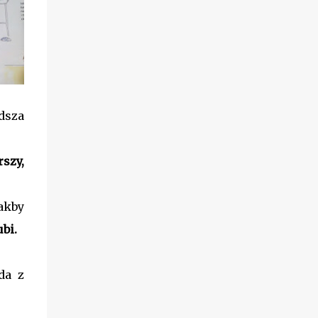
odsza
rszy,
jakby
bi.
da z