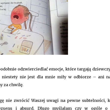
podobnie odzwierciedlać emocje, które targają dziewcz
t niestety nie jest dla mnie miły w odbiorze – ani n
y za chwilę.
ogę nie zwrócić Waszej uwagi na pewne subtelności, k
ezsens i absurd. Długo myślałam czy w ogóle o