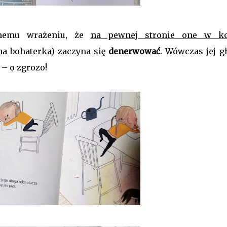
mnemu wrażeniu, że
na pewnej stronie one w k
a bohaterka) zaczyna się
denerwować
. Wówczas jej g
a
– o zgrozo!