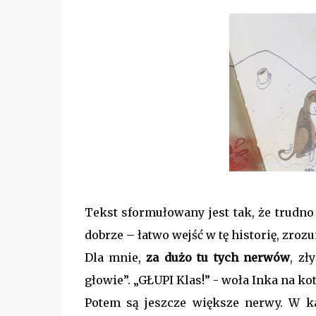
Tekst sformułowany jest tak, że trudno 
dobrze – łatwo wejść w tę historię, zrozum
Dla mnie,
za dużo tu tych nerwów
, zł
głowie”. „GŁUPI Klas!” - woła Inka na ko
Potem są jeszcze większe nerwy. W k