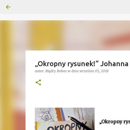
„Okropny rysunek!” Johanna 
autor:
Mądry Bobas
w dniu
września 05, 2018
„Okropny ry