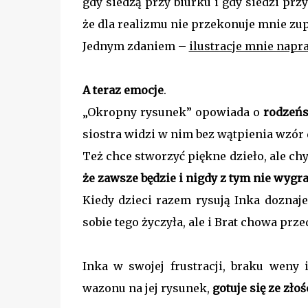
gdy siedzą przy biurku i gdy siedzi pr
że dla realizmu nie przekonuje mnie zup
Jednym zdaniem –
ilustracje mnie napr
A teraz emocje
.
„Okropny rysunek” opowiada o
rodzeńs
siostra widzi w nim bez wątpienia wzór 
Też chce stworzyć piękne dzieło, ale chy
że zawsze będzie i nigdy z tym nie wygr
Kiedy dzieci razem rysują Inka doznaj
sobie tego życzyła, ale i Brat chowa prz
Inka w swojej frustracji, braku weny
wazonu na jej rysunek,
gotuje się ze złoś