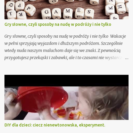
Gry słowne, czyli sposoby na nudę w podróży i nie tylko
Gry słowne, czyli sposoby na nudę w podróży i nie tylko Wakacje
w pełni sprzyjają wyjazdom i dłuższym podróżom. Szczególnie
wtedy nuda naszym maluchom daje się we znaki. Z pewnością
przygotujesz przekąski i zabawki, ale i to czasami nie wystarczy.
Przygotowałam już dla Ciebie, oczywiście sprawdzone przez moje
dzieci "Pytania dla dzieci - zabawy słowne na podróż i nudę" - do
pobrania tutaj - ale jeśli i to nie wystarczy podpowiadam jeszcze
15 gier słownych, wśród których na pewno znajdziesz coś fajnego
akurat dla Twojego dziecka lub całej rodziny. To typowe gry
słowne, do których nie potrzebujesz żadnych dodatkowych
akcesoriów, sprawdzą się więc szczególnie jako sposób na nudę w
samolocie czy aucie.
DIY dla dzieci: ciecz nienewtonowska, eksperyment.