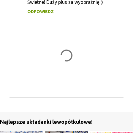
Świetne! Duży plus za wyobraźnię :)
o
ODPOWIEDZ
m
e
n
t
a
r
z
e
P
r
z
Najlepsze układanki lewopółkulowe!
e
ś