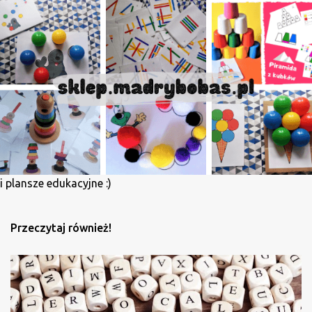
l
i
j
k
o
m
e
n
t
a
r
z
i plansze edukacyjne :)
Przeczytaj również!