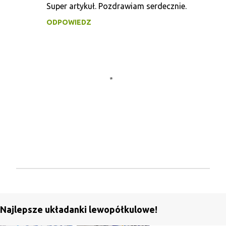
Super artykuł. Pozdrawiam serdecznie.
o
ODPOWIEDZ
m
e
n
t
a
r
z
e
P
r
z
Najlepsze układanki lewopółkulowe!
e
ś