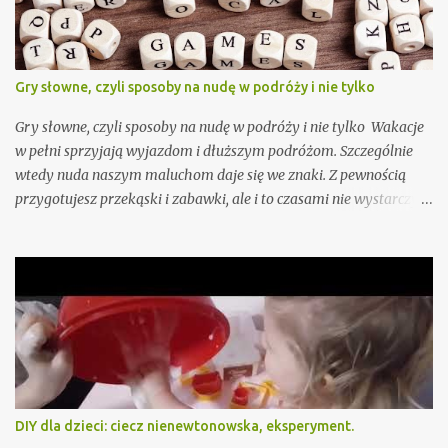
Gry słowne, czyli sposoby na nudę w podróży i nie tylko
Gry słowne, czyli sposoby na nudę w podróży i nie tylko Wakacje
w pełni sprzyjają wyjazdom i dłuższym podróżom. Szczególnie
wtedy nuda naszym maluchom daje się we znaki. Z pewnością
przygotujesz przekąski i zabawki, ale i to czasami nie wystarczy.
Przygotowałam już dla Ciebie, oczywiście sprawdzone przez moje
dzieci "Pytania dla dzieci - zabawy słowne na podróż i nudę" - do
pobrania tutaj - ale jeśli i to nie wystarczy podpowiadam jeszcze
15 gier słownych, wśród których na pewno znajdziesz coś fajnego
akurat dla Twojego dziecka lub całej rodziny. To typowe gry
słowne, do których nie potrzebujesz żadnych dodatkowych
akcesoriów, sprawdzą się więc szczególnie jako sposób na nudę w
samolocie czy aucie.
DIY dla dzieci: ciecz nienewtonowska, eksperyment.