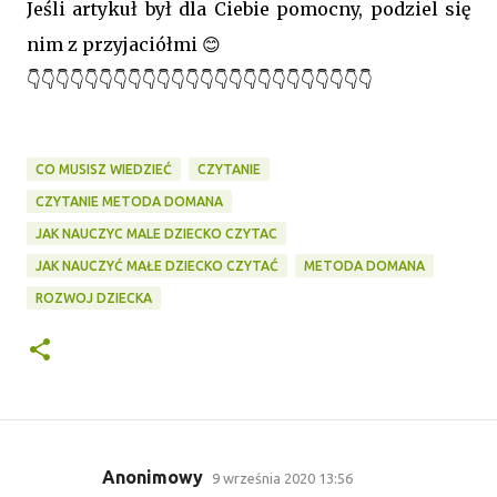
Jeśli artykuł był dla Ciebie pomocny, podziel się
nim z przyjaciółmi 😊
👇👇👇👇👇👇👇👇👇👇👇👇👇👇👇👇👇👇👇👇👇👇👇👇
CO MUSISZ WIEDZIEĆ
CZYTANIE
CZYTANIE METODA DOMANA
JAK NAUCZYC MALE DZIECKO CZYTAC
JAK NAUCZYĆ MAŁE DZIECKO CZYTAĆ
METODA DOMANA
ROZWOJ DZIECKA
Anonimowy
9 września 2020 13:56
K